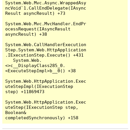
System.Web.Mvc.Async.WrappedAsy
ncVoid`1.CallEndDelegate(IAsync
Result asyncResult) +73

System.Web.Mvc.MvcHandler.EndPr
ocessRequest(IAsyncResult 
asyncResult) +38

System.Web.CallHandlerExecution
Step.System.Web.HttpApplication
.IExecutionStep.Execute() +431

   System.Web.
<>c__DisplayClass285_0.
<ExecuteStepImpl>b__0() +38

System.Web.HttpApplication.Exec
uteStepImpl(IExecutionStep 
step) +11869473

System.Web.HttpApplication.Exec
uteStep(IExecutionStep step, 
Boolean& 