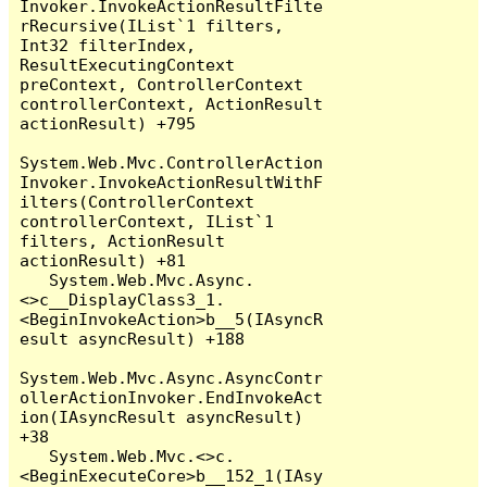
Invoker.InvokeActionResultFilte
rRecursive(IList`1 filters, 
Int32 filterIndex, 
ResultExecutingContext 
preContext, ControllerContext 
controllerContext, ActionResult 
actionResult) +795

System.Web.Mvc.ControllerAction
Invoker.InvokeActionResultWithF
ilters(ControllerContext 
controllerContext, IList`1 
filters, ActionResult 
actionResult) +81

   System.Web.Mvc.Async.
<>c__DisplayClass3_1.
<BeginInvokeAction>b__5(IAsyncR
esult asyncResult) +188

System.Web.Mvc.Async.AsyncContr
ollerActionInvoker.EndInvokeAct
ion(IAsyncResult asyncResult) 
+38

   System.Web.Mvc.<>c.
<BeginExecuteCore>b__152_1(IAsy