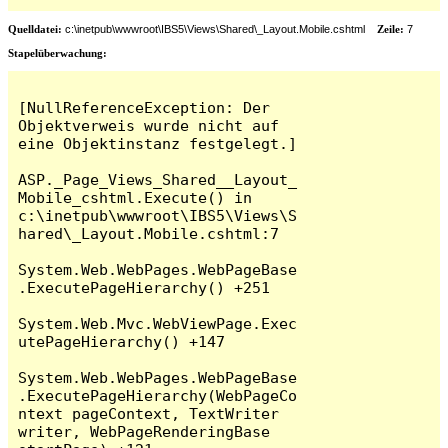
Quelldatei:
c:\inetpub\wwwroot\IBS5\Views\Shared\_Layout.Mobile.cshtml
Zeile:
7
Stapelüberwachung:
[NullReferenceException: Der 
Objektverweis wurde nicht auf 
eine Objektinstanz festgelegt.]

ASP._Page_Views_Shared__Layout_
Mobile_cshtml.Execute() in 
c:\inetpub\wwwroot\IBS5\Views\S
hared\_Layout.Mobile.cshtml:7

System.Web.WebPages.WebPageBase
.ExecutePageHierarchy() +251

System.Web.Mvc.WebViewPage.Exec
utePageHierarchy() +147

System.Web.WebPages.WebPageBase
.ExecutePageHierarchy(WebPageCo
ntext pageContext, TextWriter 
writer, WebPageRenderingBase 