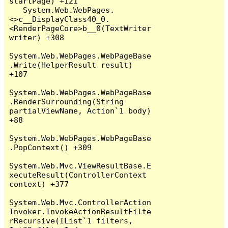
startPage) +121

   System.Web.WebPages.
<>c__DisplayClass40_0.
<RenderPageCore>b__0(TextWriter 
writer) +308

System.Web.WebPages.WebPageBase
.Write(HelperResult result) 
+107

System.Web.WebPages.WebPageBase
.RenderSurrounding(String 
partialViewName, Action`1 body) 
+88

System.Web.WebPages.WebPageBase
.PopContext() +309

System.Web.Mvc.ViewResultBase.E
xecuteResult(ControllerContext 
context) +377

System.Web.Mvc.ControllerAction
Invoker.InvokeActionResultFilte
rRecursive(IList`1 filters, 